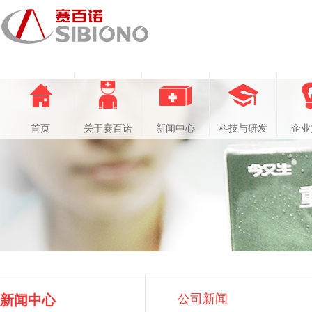
首页
关于赛百诺
新闻中心
科技与研发
企业
公司新闻
新闻中心