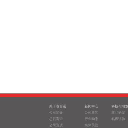
关于赛百诺
新闻中心
科技与研
公司简介
公司新闻
新品研发
总裁寄语
行业动态
临床试验
公司资质
媒体关注