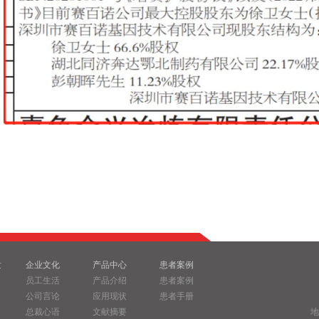
发
企业文化
产品中心
患者案例
员工生活
产品介绍
患者案例
公司言论
应用现状
患者手册
总裁心语
文献摘要
地