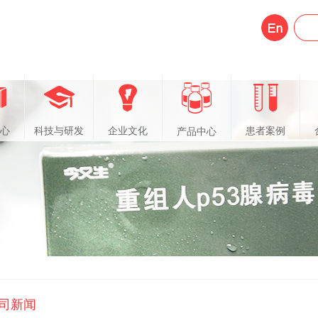
心
科技与研发
企业文化
患者案例
产品中心
司新闻