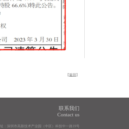
【
返回
】
联系我们
Contact us
址：深圳市高新技术产业园（中区）科技中一路19号