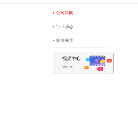
公司新闻
行业动态
媒体关注