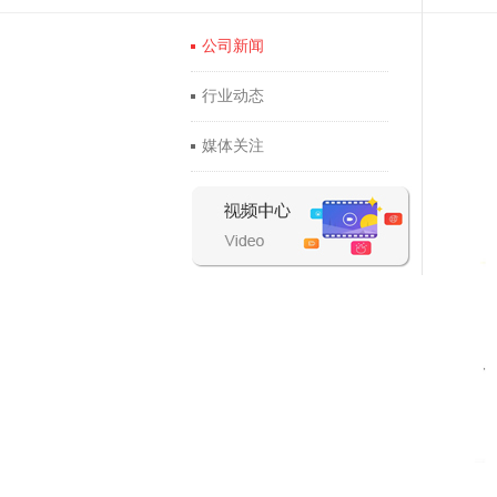
公司新闻
行业动态
媒体关注