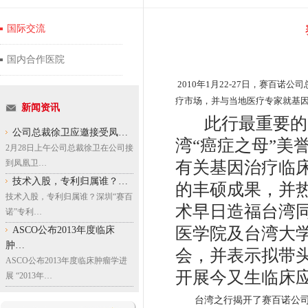
国际交流
国内合作医院
2010年1月22-27日，赛百
疗市场，并与当地医疗专家就基
新闻资讯
此行最重要的收
公司总裁徐卫应邀接受凤…
湾“癌症之母”美
2月28日上午公司总裁徐卫在公司接
有关基因治疗临
到凤凰卫…
技术入股，专利归属谁？…
的丰硕成果，并
技术入股，专利归属谁？深圳“赛百
术早日造福台湾
诺”专利…
医学院及台湾大
ASCO公布2013年度临床
肿…
会，并表示拟带
ASCO公布2013年度临床肿瘤学进
开展今又生临床
展 “2013年…
台湾之行揭开了赛百诺公司携