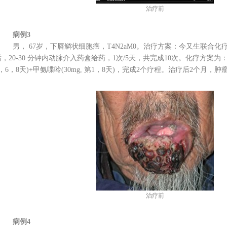
治疗前
病例3
男， 67岁，下唇鳞状细胞癌，T4N2aM0。治疗方案：今又生联合化疗。今又生
，20-30 分钟内动脉介入药盒给药，1次/5天，共完成10次。化疗方案为：奥沙利
2，6，8天)+甲氨喋呤(30mg, 第1，8天)，完成2个疗程。治疗后2个月，
治疗前
病例4