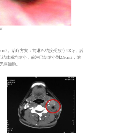
后
2。治疗方案：前淋巴结接受放疗40Gy，后
淋巴结体积均缩小，前淋巴结缩小到2.9cm2，缩
，无癌细胞。