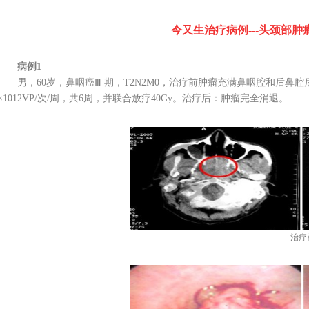
今又生治疗病例---头颈部肿
病例1
男，60岁，鼻咽癌Ⅲ 期，T2N2M0，治疗前肿瘤充满鼻咽腔和后鼻腔后缘
1×1012VP/次/周，共6周，并联合放疗40Gy。治疗后：肿瘤完全消退。
治疗