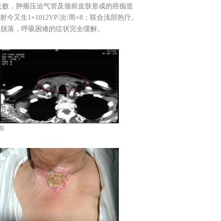
败，肿瘤压迫气管及颈前皮肤形成的癌痂造
又生1×1012VP/次/周×8；联合浅部热疗。
癌痂脱落，呼吸困难的症状完全缓解。
前