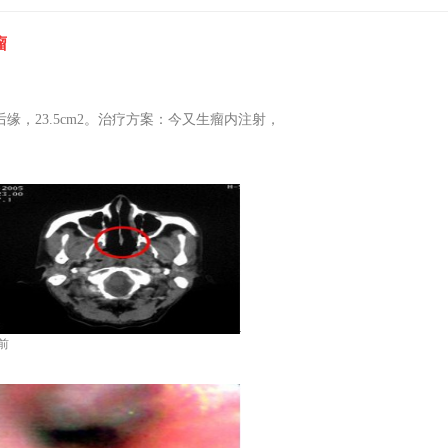
瘤
，23.5cm2。治疗方案：今又生瘤内注射，
前