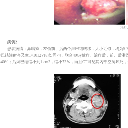
治疗
病例2
患者病情：鼻咽癌，左颈前、后两个淋巴结转移，大小近似，均为5.7cm
淋巴结注射今又生1×1012VP/次/周×4，联合40Gy放疗。治疗后，前、后
小40%；后淋巴结缩小到1 cm2，缩小72％，而且CT可见其内部空洞坏死