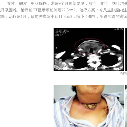
女性，69岁，甲状腺癌，术后9个月局部复发，放疗、化疗、热疗均失
成呼吸困难。治疗前CT显示颈前肿瘤22.5cm2。治疗方案：今又生肿瘤内注射今
结果：治疗后1月，颈前肿瘤缩小到11.7cm2，缩小了48%，压迫气管的
治疗