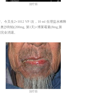
治疗后
2×1012 VP /次，10 ml 生理盐水稀释
铂(200mg, 第1天)+博莱霉素(8mg,第
肿瘤完全消退。
治疗后